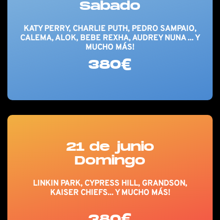
Sabado
KATY PERRY, CHARLIE PUTH, PEDRO SAMPAIO,
CALEMA, ALOK, BEBE REXHA, AUDREY NUNA ... Y
MUCHO MÁS!
380€
21 de junio
Domingo
LINKIN PARK, CYPRESS HILL, GRANDSON,
KAISER CHIEFS... Y MUCHO MÁS!
380€