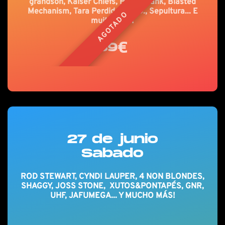
grandson, Kaiser Chiefs, Hoobastank, Blasted
Mechanism, Tara Perdida, P.O.D., Sepultura... E
AGOTADO
muito mais!
89€
27 de junio
Sabado
ROD STEWART, CYNDI LAUPER, 4 NON BLONDES,
SHAGGY, JOSS STONE, XUTOS&PONTAPÉS, GNR,
UHF, JAFUMEGA... Y MUCHO MÁS!