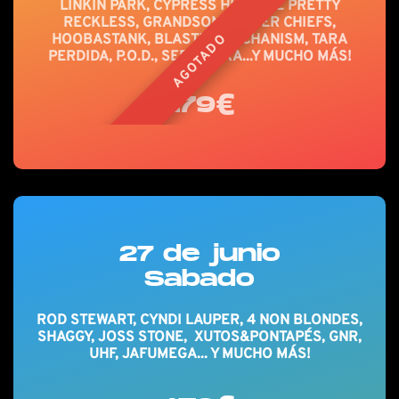
LINKIN PARK, CYPRESS HILL, THE PRETTY
RECKLESS, GRANDSON, KAISER CHIEFS,
HOOBASTANK, BLASTED MECHANISM, TARA
AGOTADO
PERDIDA, P.O.D., SEPULTURA...Y MUCHO MÁS!
179€
27 de junio
Sabado
ROD STEWART, CYNDI LAUPER, 4 NON BLONDES,
SHAGGY, JOSS STONE, XUTOS&PONTAPÉS, GNR,
UHF, JAFUMEGA... Y MUCHO MÁS!