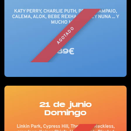
KATY PERRY, CHARLIE PUTH, PEDRO SAMPAIO,
CALEMA, ALOK, BEBE REXHA, AUDREY NUNA ... Y
MUCHO MÁS!
AGOTADO
89€
21 de junio
Domingo
Linkin Park, Cypress Hill, The Pretty Reckless,