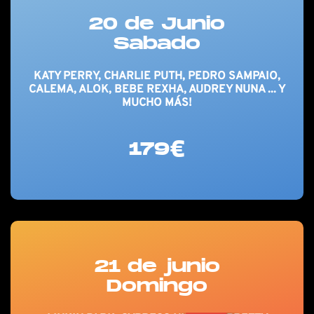
20 de Junio
Sabado
KATY PERRY, CHARLIE PUTH, PEDRO SAMPAIO,
CALEMA, ALOK, BEBE REXHA, AUDREY NUNA ... Y
MUCHO MÁS!
179€
21 de junio
Domingo