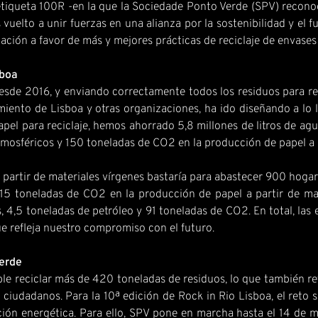
tiqueta 100R -en la que la Sociedade Ponto Verde (SPV) reconoc
uelto a unir fuerzas en una alianza por la sostenibilidad y el f
ación a favor de más y mejores prácticas de reciclaje de envases
sboa
de 2016, y enviando correctamente todos los residuos para reci
miento de Lisboa y otras organizaciones, ha ido diseñando a lo 
papel para reciclaje, hemos ahorrado 5,8 millones de litros de agu
mosféricos y 150 toneladas de CO2 en la producción de papel a 
partir de materiales vírgenes bastaría para abastecer 900 hogar
5 toneladas de CO2 en la producción de papel a partir de mate
 4,5 toneladas de petróleo y 91 toneladas de CO2. En total, las 
 que refleja nuestro compromiso con el futuro.
Verde
ble reciclar más de 420 toneladas de residuos, lo que también re
os ciudadanos. Para la 10ª edición de Rock in Rio Lisboa, el ret
ación energética. Para ello, SPV pone en marcha hasta el 14 de 