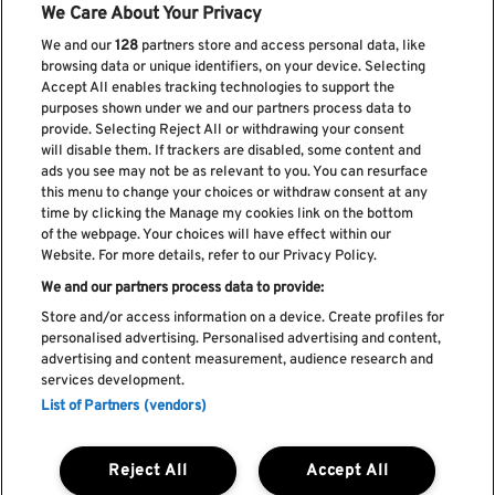
We Care About Your Privacy
We and our
128
partners store and access personal data, like
browsing data or unique identifiers, on your device. Selecting
Accept All enables tracking technologies to support the
purposes shown under we and our partners process data to
provide. Selecting Reject All or withdrawing your consent
will disable them. If trackers are disabled, some content and
ads you see may not be as relevant to you. You can resurface
this menu to change your choices or withdraw consent at any
Suscríbase a nuestro boletín
time by clicking the Manage my cookies link on the bottom
of the webpage. Your choices will have effect within our
Website. For more details, refer to our Privacy Policy.
We and our partners process data to provide:
He leído y acepto el
Política de privacidad
Store and/or access information on a device. Create profiles for
personalised advertising. Personalised advertising and content,
advertising and content measurement, audience research and
services development.
List of Partners (vendors)
Libro de Reclamaciones
Libro de Cumplidos
Reject All
Accept All
Política de cookies