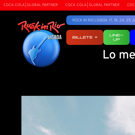
 | GLOBAL PARTNER
COCA-COLA | GLOBAL PARTNER
COCA-COLA | GL
ROCK IN RIO LISBOA: 17, 18, 24, 2
LINE-
BILLETE
UP
Lo me