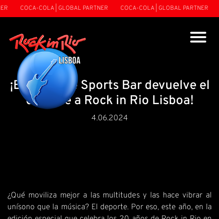
ER
COCA-COLA | GLOBAL PARTNER
COCA-COLA | GLOBAL PARTNER
¡ESC Online Sports Bar devuelve el
deporte a Rock in Rio Lisboa!
4.06.2024
¿Qué moviliza mejor a las multitudes y las hace vibrar al
unísono que la música? El deporte. Por eso, este año, en la