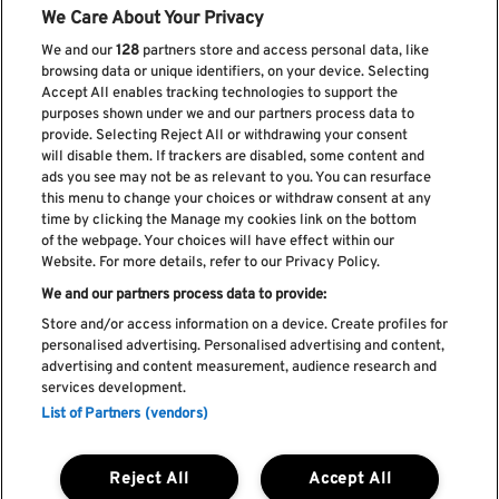
We Care About Your Privacy
We and our
128
partners store and access personal data, like
browsing data or unique identifiers, on your device. Selecting
Accept All enables tracking technologies to support the
purposes shown under we and our partners process data to
provide. Selecting Reject All or withdrawing your consent
will disable them. If trackers are disabled, some content and
ads you see may not be as relevant to you. You can resurface
Suscríbase a nuestro boletín
this menu to change your choices or withdraw consent at any
time by clicking the Manage my cookies link on the bottom
of the webpage. Your choices will have effect within our
Website. For more details, refer to our Privacy Policy.
We and our partners process data to provide:
He leído y acepto el
Política de privacidad
Store and/or access information on a device. Create profiles for
personalised advertising. Personalised advertising and content,
advertising and content measurement, audience research and
services development.
List of Partners (vendors)
Libro de Reclamaciones
Libro de Cumplidos
Política de cookies
Reject All
Accept All
Política de privacidad