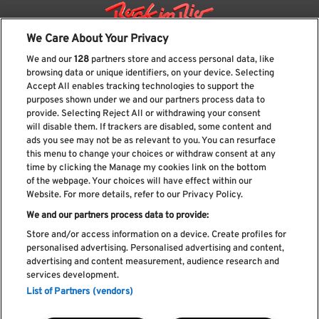
We Care About Your Privacy
We and our
128
partners store and access personal data, like
browsing data or unique identifiers, on your device. Selecting
Accept All enables tracking technologies to support the
purposes shown under we and our partners process data to
provide. Selecting Reject All or withdrawing your consent
will disable them. If trackers are disabled, some content and
ads you see may not be as relevant to you. You can resurface
Suscríbase a nuestro boletín
this menu to change your choices or withdraw consent at any
time by clicking the Manage my cookies link on the bottom
of the webpage. Your choices will have effect within our
Website. For more details, refer to our Privacy Policy.
We and our partners process data to provide:
He leído y acepto el
Política de privacidad
Store and/or access information on a device. Create profiles for
personalised advertising. Personalised advertising and content,
advertising and content measurement, audience research and
services development.
List of Partners (vendors)
Libro de Reclamaciones
Libro de Cumplidos