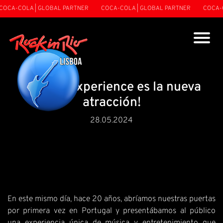
A-COLA | GLOBAL PARTNER
COCA-COLA | GLOBAL PARTNER
COCA-COLA
¡The All Experience es la nueva
atracción!
28.05.2024
En este mismo día, hace 20 años, abríamos nuestras puertas
por primera vez en Portugal y presentábamos al público