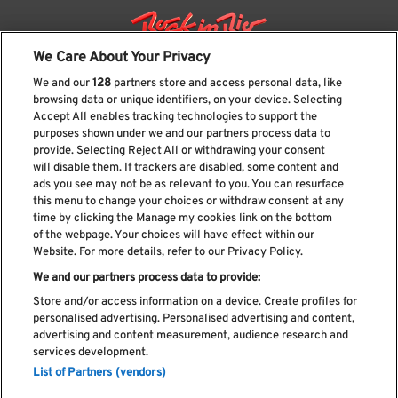
We Care About Your Privacy
We and our
128
partners store and access personal data, like
browsing data or unique identifiers, on your device. Selecting
Accept All enables tracking technologies to support the
purposes shown under we and our partners process data to
provide. Selecting Reject All or withdrawing your consent
will disable them. If trackers are disabled, some content and
ads you see may not be as relevant to you. You can resurface
Suscríbase a nuestro boletín
this menu to change your choices or withdraw consent at any
time by clicking the Manage my cookies link on the bottom
of the webpage. Your choices will have effect within our
Website. For more details, refer to our Privacy Policy.
We and our partners process data to provide:
He leído y acepto el
Política de privacidad
Store and/or access information on a device. Create profiles for
personalised advertising. Personalised advertising and content,
advertising and content measurement, audience research and
services development.
List of Partners (vendors)
Libro de Reclamaciones
Libro de Cumplidos