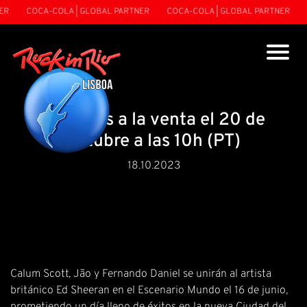
COCA-COLA | GLOBAL PARTNER
COCA-COLA | GLOBAL PARTNER
COC
Entradas a la venta el 20 de
octubre a las 10h (PT)
18.10.2023
Calum Scott, Jão y Fernando Daniel se unirán al artista
británico Ed Sheeran en el Escenario Mundo el 16 de junio,