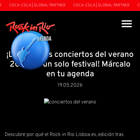
COCA-COLA | GLOBAL PARTNER
COCA-COLA | GLOBAL PARTNER
COCA
¡Los mejores conciertos del verano
2026 en un solo festival! Márcalo
en tu agenda
19.05.2026
Descubre por qué el Rock in Rio Lisboa es, edición tras