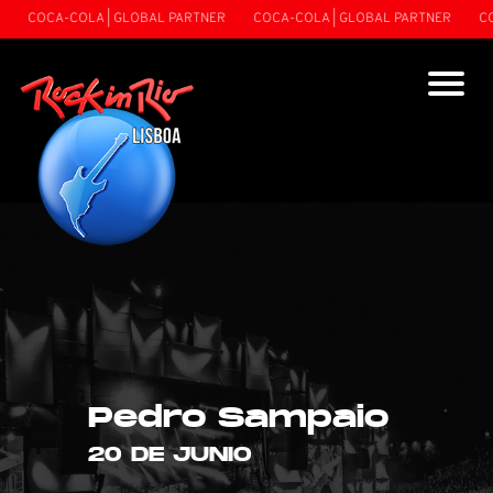
"
"
COCA-COLA | GLOBAL PARTNER
COCA-COLA | GLOBAL PARTNER
COCA
Pedro Sampaio
20 DE JUNIO