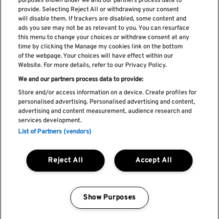
purposes shown under we and our partners process data to
provide. Selecting Reject All or withdrawing your consent
will disable them. If trackers are disabled, some content and
ads you see may not be as relevant to you. You can resurface
Suscríbase a nuestro boletín
this menu to change your choices or withdraw consent at any
time by clicking the Manage my cookies link on the bottom
of the webpage. Your choices will have effect within our
Website. For more details, refer to our Privacy Policy.
We and our partners process data to provide:
He leído y acepto el
Política de privacidad
Store and/or access information on a device. Create profiles for
personalised advertising. Personalised advertising and content,
advertising and content measurement, audience research and
services development.
List of Partners (vendors)
Libro de Reclamaciones
Libro de Cumplidos
Política de cookies
Reject All
Accept All
Política de privacidad
Términos y condiciones
Faq's
Show Purposes
Manage my cookies
by Blendd @ 2026