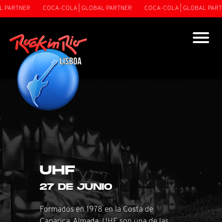
ARTNER
COCA-COLA | GLOBAL PARTNER
COCA-COLA | GLOBAL PARTNE
UHF
27 DE JUNIO
Formados en 1978 en la Costa de
Caparica, Almada, UHF son una de las