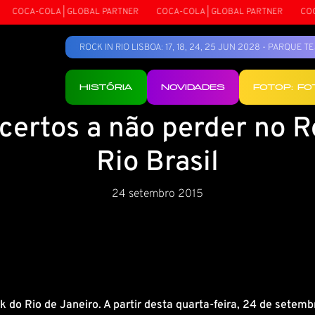
COCA-COLA | GLOBAL PARTNER
COCA-COLA | GLOBAL PARTNER
COCA-
ROCK IN RIO LISBOA: 17, 18, 24, 25 JUN 2028 - PARQUE 
HISTÓRIA
NOVIDADES
FOTOP: F
certos a não perder no R
Rio Brasil
24 setembro 2015
o Rio de Janeiro. A partir desta quarta-feira, 24 de setembr