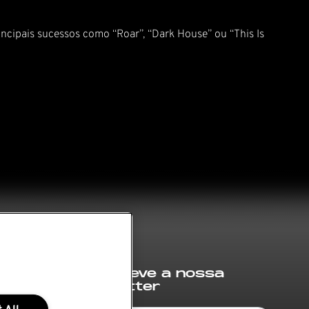
incipais sucessos como “Roar”, “Dark House” ou “This Is
Subscreve a nossa
newsletter