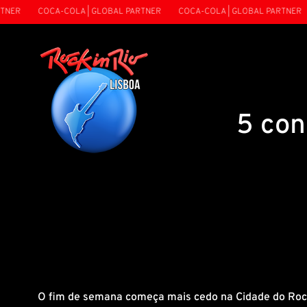
ER
COCA-COLA | GLOBAL PARTNER
COCA-COLA | GLOBAL PARTNER
5 con
O fim de semana começa mais cedo na Cidade do Rock d