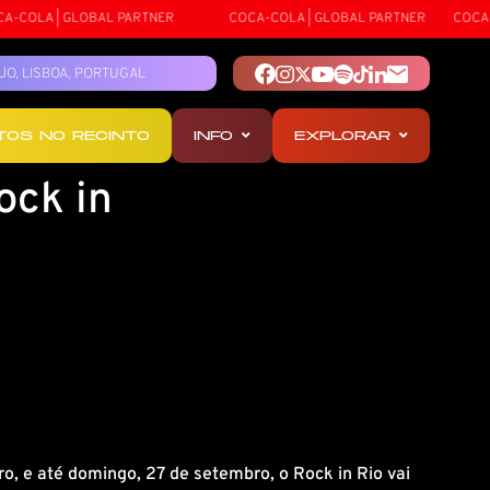
COLA | GLOBAL PARTNER
COCA-COLA | GLOBAL PARTNER
COCA-CO
TEJO, LISBOA, PORTUGAL
OTOS NO RECINTO
INFO
EXPLORAR
ock in
o, e até domingo, 27 de setembro, o Rock in Rio vai