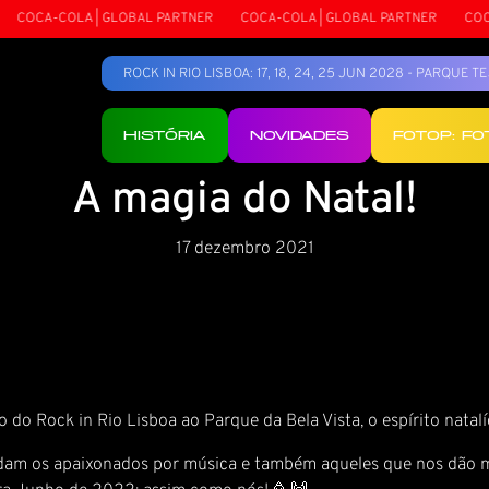
COCA-COLA | GLOBAL PARTNER
COCA-COLA | GLOBAL PARTNER
COCA-
ROCK IN RIO LISBOA: 17, 18, 24, 25 JUN 2028 - PARQUE 
HISTÓRIA
NOVIDADES
FOTOP: F
A magia do Natal!
17 dezembro 2021
do Rock in Rio Lisboa ao Parque da Bela Vista, o espírito natalí
ndam os apaixonados por música e também aqueles que nos dão mú