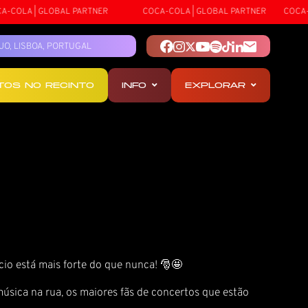
COLA | GLOBAL PARTNER
COCA-COLA | GLOBAL PARTNER
COCA-CO
TEJO, LISBOA, PORTUGAL
OTOS NO RECINTO
INFO
EXPLORAR
cio está mais forte do que nunca! 🎅🤩
sica na rua, os maiores fãs de concertos que estão