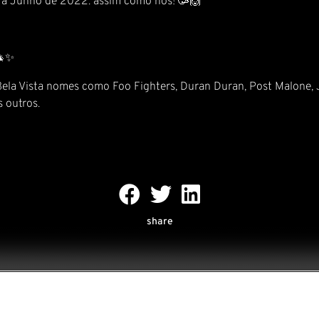
para Junho de 2022: assim como nós! 🥳🙌
✨
a Vista nomes como Foo Fighters, Duran Duran, Post Malone, Jas
 outros.
share