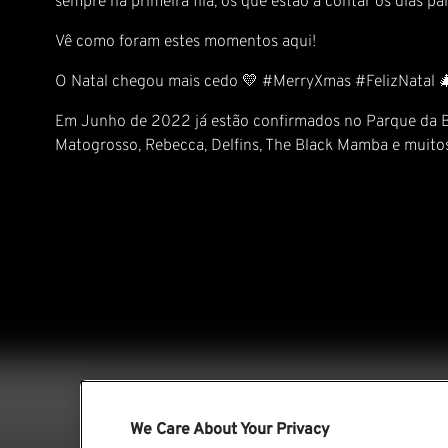
sempre na primeira fila, os que estão a contar os dias 
Vê como foram estes momentos
aqui
!
O Natal chegou mais cedo 💛
#MerryXmas
#FelizNatal

Em Junho de 2022 já estão confirmados no Parque da Bel
Matogrosso, Rebecca, Delfins, The Black Mamba e muitos
We Care About Your Privacy