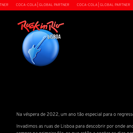
ER
COCA-COLA | GLOBAL PARTNER
COCA-COLA | GLOBAL PARTNER
Na véspera de 2022, um ano tão especial para o regresso 
Invadimos as ruas de Lisboa para descobrir por onde a