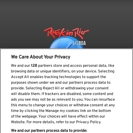
We Care About Your Privacy
We and our
128
partners store and access personal data, like
browsing data or unique identifiers, on your device. Selecting
Accept All enables tracking technologies to support the
purposes shown under we and our partners process data to
provide. Selecting Reject All or withdrawing your consent
Subscreve a nossa newsletter
will disable them. If trackers are disabled, some content and
ads you see may not be as relevant to you. You can resurface
this menu to change your choices or withdraw consent at any
time by clicking the Manage my cookies link on the bottom
of the webpage. Your choices will have effect within our
Li e aceito os
Política de privacidade
Website. For more details, refer to our Privacy Policy.
We and our partners process data to provide: