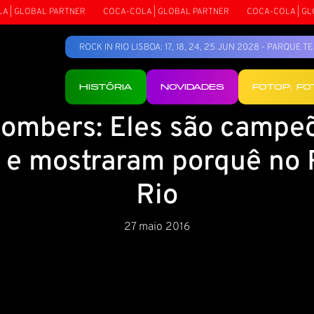
| GLOBAL PARTNER
COCA-COLA | GLOBAL PARTNER
COCA-COLA | GLOB
ROCK IN RIO LISBOA: 17, 18, 24, 25 JUN 2028 - PARQUE 
HISTÓRIA
NOVIDADES
FOTOP: F
ombers: Eles são campe
e mostraram porquê no 
Rio
27 maio 2016