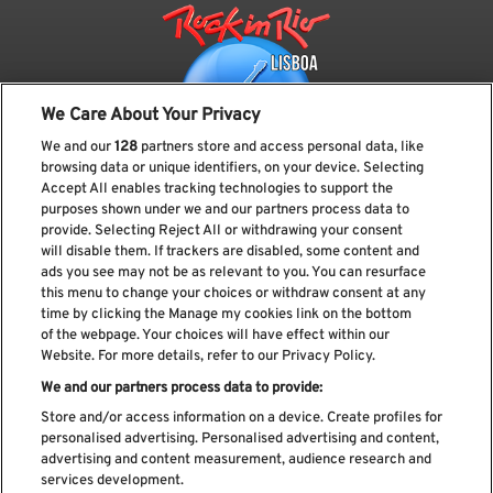
We Care About Your Privacy
We and our
128
partners store and access personal data, like
browsing data or unique identifiers, on your device. Selecting
Accept All enables tracking technologies to support the
purposes shown under we and our partners process data to
provide. Selecting Reject All or withdrawing your consent
Subscreve a nossa newsletter
will disable them. If trackers are disabled, some content and
ads you see may not be as relevant to you. You can resurface
this menu to change your choices or withdraw consent at any
time by clicking the Manage my cookies link on the bottom
of the webpage. Your choices will have effect within our
Li e aceito os
Política de privacidade
Website. For more details, refer to our Privacy Policy.
We and our partners process data to provide:
Store and/or access information on a device. Create profiles for
personalised advertising. Personalised advertising and content,
Livro de Reclamações
advertising and content measurement, audience research and
services development.
Livro de Elogios