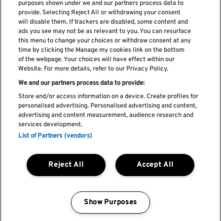
purposes shown under we and our partners process data to
provide. Selecting Reject All or withdrawing your consent
Subscreve a nossa newsletter
will disable them. If trackers are disabled, some content and
ads you see may not be as relevant to you. You can resurface
this menu to change your choices or withdraw consent at any
time by clicking the Manage my cookies link on the bottom
of the webpage. Your choices will have effect within our
Li e aceito os
Política de privacidade
Website. For more details, refer to our Privacy Policy.
We and our partners process data to provide:
Store and/or access information on a device. Create profiles for
personalised advertising. Personalised advertising and content,
Livro de Reclamações
advertising and content measurement, audience research and
services development.
Livro de Elogios
List of Partners (vendors)
Política de cookies
Política de privacidade
Termos e condições
Reject All
Accept All
Faq's
Política de captação e utilização de imagem
REGULAMENTO DA CIDADE DO ROCK
Show Purposes
Manage my cookies
by Blendd @ 2026