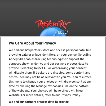
We Care About Your Privacy
We and our
128
partners store and access personal data, like
browsing data or unique identifiers, on your device. Selecting
Accept All enables tracking technologies to support the
purposes shown under we and our partners process data to
provide. Selecting Reject All or withdrawing your consent
Subscreve a nossa newsletter
will disable them. If trackers are disabled, some content and
ads you see may not be as relevant to you. You can resurface
this menu to change your choices or withdraw consent at any
time by clicking the Manage my cookies link on the bottom
of the webpage. Your choices will have effect within our
Li e aceito os
Política de privacidade
Website. For more details, refer to our Privacy Policy.
We and our partners process data to provide: