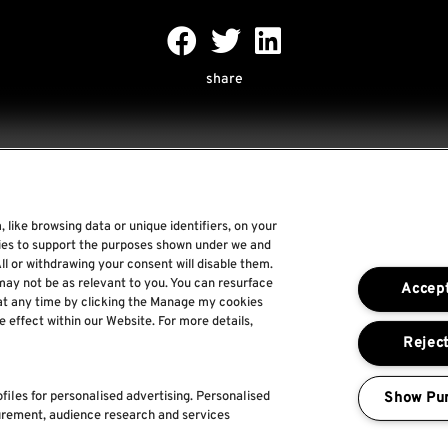
share
 like browsing data or unique identifiers, on your
Rock World
gies to support the purposes shown under we and
ll or withdrawing your consent will disable them.
Rock In Rio
may not be as relevant to you. You can resurface
Accept
The Town
at any time by clicking the Manage my cookies
e effect within our Website. For more details,
Por um Mundo Melhor
Reject
Show Pu
files for personalised advertising. Personalised
urement, audience research and services