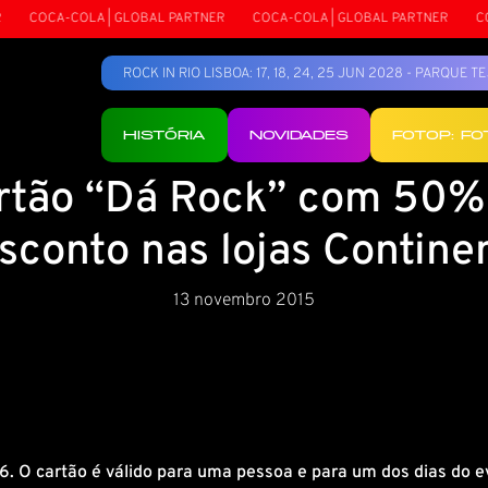
COCA-COLA | GLOBAL PARTNER
COCA-COLA | GLOBAL PARTNER
COCA
ROCK IN RIO LISBOA: 17, 18, 24, 25 JUN 2028 - PARQUE 
HISTÓRIA
NOVIDADES
FOTOP: F
rtão “Dá Rock” com 50%
sconto nas lojas Contine
13 novembro 2015
6. O cartão é válido para uma pessoa e para um dos dias do e