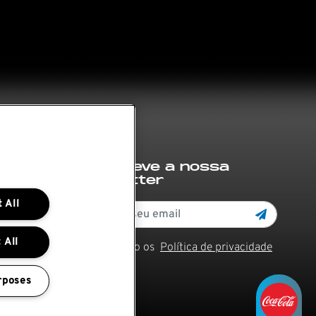
Subscreve a nossa
newsletter
 All
 All
Li e aceito os
Política de privacidade
rposes