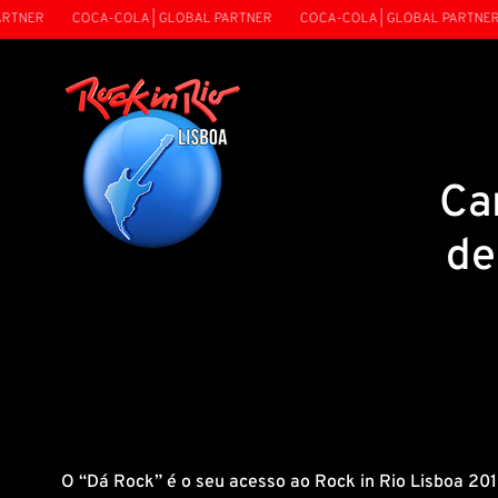
TNER
COCA-COLA | GLOBAL PARTNER
COCA-COLA | GLOBAL PARTNER
Ca
de
O “Dá Rock” é o seu acesso ao Rock in Rio Lisboa 201