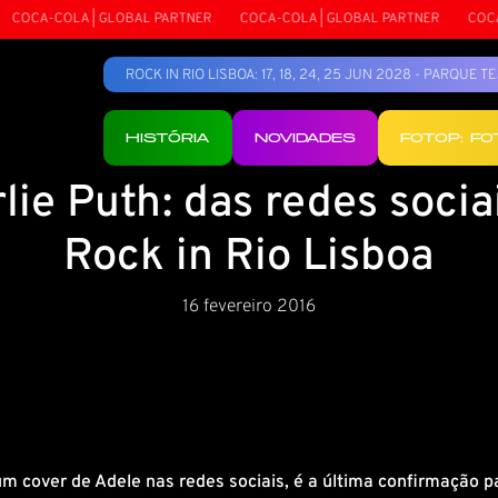
OCA-COLA | GLOBAL PARTNER
COCA-COLA | GLOBAL PARTNER
COCA-C
ROCK IN RIO LISBOA: 17, 18, 24, 25 JUN 2028 - PARQUE 
HISTÓRIA
NOVIDADES
FOTOP: F
lie Puth: das redes socia
Rock in Rio Lisboa
16 fevereiro 2016
 um cover de Adele nas redes sociais, é a última confirmação 