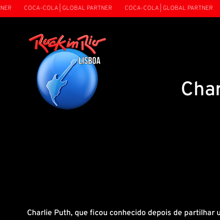
R
COCA-COLA | GLOBAL PARTNER
COCA-COLA | GLOBAL PARTNER
C
Char
Charlie Puth, que ficou conhecido depois de partilhar