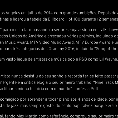
 Los Angeles em julho de 2014 com grandes ambições. Depois de a
atinas e liderou a tabela da Billboard Hot 100 durante 12 seman
para o estrelato passando a ser presença assídua em talk shows.
ados Unidos da América e arrecadou vários prémios, incluindo 
can Music Award, MTV Video Music Award, MTV Europe Award e u
do para três categorias dos Grammy 2016, incluindo “Song of the
m vasto leque de artistas da música pop e R&B como Lil Wayne, J
tista nunca desistiu do seu sonho e recorda ter-se feito passar
ergente e a crítica elogia o seu primeiro trabalho, “Nine Track 
partilhar a minha história com o mundo”, confessa Puth.
omeçado por aprender a tocar piano aos 4 anos de idade, por in
sta de jazz, mas sempre gostei do estilo pop, talvez porque era o
l, tendo Max Martin como referência, comprou o seu primeiro t