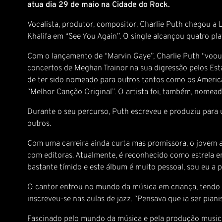
atua dia 29 de maio na Cidade do Rock.
Vocalista, produtor, compositor, Charlie Puth chegou a
Khalifa em “See You Again”. O single alcançou quatro pl
Com o lançamento de “Marvin Gaye”, Charlie Puth “voou” 
concertos de Meghan Trainor na sua digressão pelos Est
de ter sido nomeado para outros tantos como os Ameri
“Melhor Canção Original”. O artista foi, também, nomea
Durante o seu percurso, Puth escreveu e produziu para u
outros.
Com uma carreira ainda curta mas promissora, o jovem ar
com editoras. Atualmente, é reconhecido como estrela em
bastante tímido e este álbum é muito pessoal, sou eu a 
O cantor entrou no mundo da música em criança, tendo c
inscreveu-se nas aulas de jazz. “Pensava que ia ser piani
Fascinado pelo mundo da música e pela produção musica