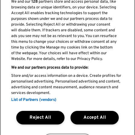
We and our
128
partners store and access personal data, like
browsing data or unique identifiers, on your device. Selecting
Accept All enables tracking technologies to support the
purposes shown under we and our partners process data to
provide. Selecting Reject All or withdrawing your consent
Subscreve a nossa newsletter
will disable them. If trackers are disabled, some content and
ads you see may not be as relevant to you. You can resurface
this menu to change your choices or withdraw consent at any
time by clicking the Manage my cookies link on the bottom
of the webpage. Your choices will have effect within our
Li e aceito os
Política de privacidade
Website. For more details, refer to our Privacy Policy.
We and our partners process data to provide:
Store and/or access information on a device. Create profiles for
personalised advertising. Personalised advertising and content,
Livro de Reclamações
advertising and content measurement, audience research and
services development.
Livro de Elogios
List of Partners (vendors)
Política de cookies
Política de privacidade
Termos e condições
Reject All
Accept All
Faq's
Política de captação e utilização de imagem