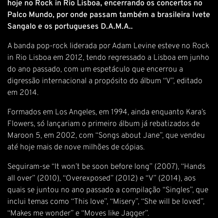
hoje no Rock in Rio Lisboa, encerrando os concertos no
Palco Mundo, por onde passam também a brasileira Ivete
Sangalo e os portugueses D.A.M.A..
A banda pop-rock liderada por Adam Levine esteve no Rock
in Rio Lisboa em 2012, tendo regressado a Lisboa em junho
do ano passado, com um espetáculo que encerrou a
digressão internacional a propósito do álbum “V”, editado
em 2014.
Formados em Los Angeles, em 1994, ainda enquanto Kara’s
Flowers, só lançariam o primeiro álbum já rebatizados de
Maroon 5, em 2002, com “Songs about Jane”, que vendeu
até hoje mais de nove milhões de cópias.
Seguiram-se “It won’t be soon before long” (2007), “Hands
all over” (2010), “Overexposed” (2012) e “V” (2014), aos
quais se juntou no ano passado a compilação “Singles”, que
inclui temas como “This love”, “Misery”, “She will be loved”,
“Makes me wonder” e “Moves like Jagger”.