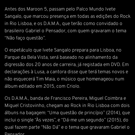
Antes dos Maroon 5, passam pelo Palco Mundo Ivete
Sangalo, que marcou presença em todas as edições do Rock
in Rio Lisboa, e os D.A.M.A., que terão como convidado o
brasileiro Gabriel o Pensador, com quem gravaram o tema
“Não faço questão”.
O espetáculo que Ivete Sangalo prepara para Lisboa, no
Parque da Bela Vista, será baseado no alinhamento da
digressão dos 20 anos de carreira, já registada em DVD. Em
declarações à Lusa, a cantora disse que terá temas novos e
não esquecerá Tim Maia, o músico que homenageou num
álbum editado em 2015, com Criolo.
Os D.A.M.A., banda de Francisco Pereira, Miguel Coimbra e
Miguel Cristovinho, chegam ao Rock in Rio Lisboa com dois
álbuns na bagagem: “Uma questão de princípio” (2014), que
inclui o single “Às vezes”, e “Dá-me um segundo” (2015), do
qual fazem parte “Não Dá” e o tema que gravaram Gabriel o
Pensador.