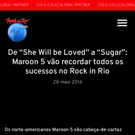
LOBAL PARTNER
COCA-COLA | GLOBAL PARTNER
COCA-COLA | GLOBAL 
De “She Will be Loved” a “Sugar”:
Maroon 5 vão recordar todos os
sucessos no Rock in Rio
28 maio 2016
Os norte-americanos Maroon 5 são cabeça-de-cartaz