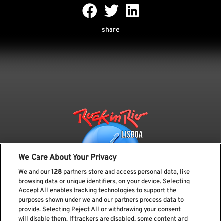
share
We Care About Your Privacy
We and our
128
partners store and access personal data, like
browsing data or unique identifiers, on your device. Selecting
Accept All enables tracking technologies to support the
purposes shown under we and our partners process data to
provide. Selecting Reject All or withdrawing your consent
Subscreve a nossa newsletter
will disable them. If trackers are disabled, some content and