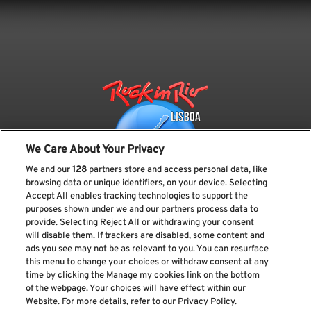
We Care About Your Privacy
We and our
128
partners store and access personal data, like
browsing data or unique identifiers, on your device. Selecting
Accept All enables tracking technologies to support the
purposes shown under we and our partners process data to
provide. Selecting Reject All or withdrawing your consent
Subscreve a nossa newsletter
will disable them. If trackers are disabled, some content and
ads you see may not be as relevant to you. You can resurface
this menu to change your choices or withdraw consent at any
time by clicking the Manage my cookies link on the bottom
of the webpage. Your choices will have effect within our
Li e aceito os
Política de privacidade
Website. For more details, refer to our Privacy Policy.