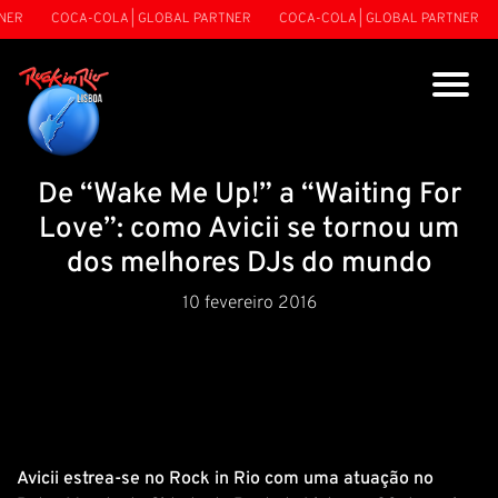
ER
COCA-COLA | GLOBAL PARTNER
COCA-COLA | GLOBAL PARTNER
De “Wake Me Up!” a “Waiting For
Love”: como Avicii se tornou um
dos melhores DJs do mundo
10 fevereiro 2016
Avicii estrea-se no Rock in Rio com uma atuação no