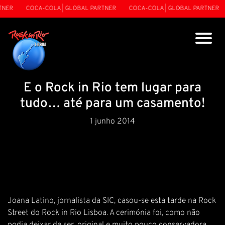
NER
COCA-COLA | GLOBAL PARTNER
COCA-COLA | GLOBAL PARTNER
E o Rock in Rio tem lugar para
tudo… até para um casamento!
1 junho 2014
Joana Latino, jornalista da SIC, casou-se esta tarde na Rock
Street do Rock in Rio Lisboa. A cerimónia foi, como não