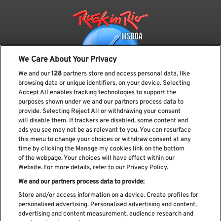
We Care About Your Privacy
We and our
128
partners store and access personal data, like
browsing data or unique identifiers, on your device. Selecting
Accept All enables tracking technologies to support the
purposes shown under we and our partners process data to
provide. Selecting Reject All or withdrawing your consent
Subscreve a nossa newsletter
will disable them. If trackers are disabled, some content and
ads you see may not be as relevant to you. You can resurface
this menu to change your choices or withdraw consent at any
time by clicking the Manage my cookies link on the bottom
of the webpage. Your choices will have effect within our
Li e aceito os
Política de privacidade
Website. For more details, refer to our Privacy Policy.
We and our partners process data to provide:
Store and/or access information on a device. Create profiles for
personalised advertising. Personalised advertising and content,
Livro de Reclamações
advertising and content measurement, audience research and