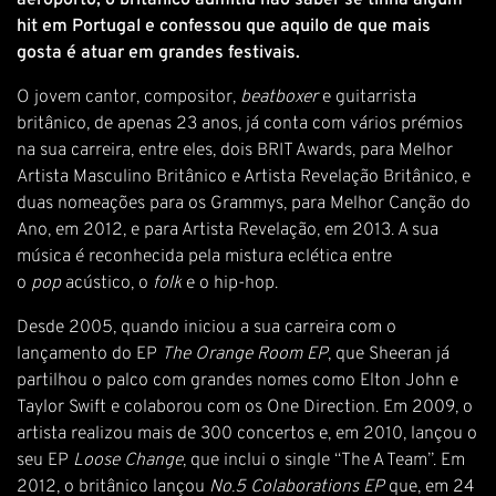
aeroporto, o britânico admitiu não saber se tinha algum
hit em Portugal e confessou que aquilo de que mais
gosta é atuar em grandes festivais.
O jovem cantor, compositor,
beatboxer
e guitarrista
britânico, de apenas 23 anos, já conta com vários prémios
na sua carreira, entre eles, dois BRIT Awards, para Melhor
Artista Masculino Britânico e Artista Revelação Britânico, e
duas nomeações para os Grammys, para Melhor Canção do
Ano, em 2012, e para Artista Revelação, em 2013. A sua
música é reconhecida pela mistura eclética entre
o
pop
acústico, o
folk
e o hip-hop.
Desde 2005, quando iniciou a sua carreira com o
lançamento do EP
The Orange Room EP
, que Sheeran já
partilhou o palco com grandes nomes como Elton John e
Taylor Swift e colaborou com os One Direction. Em 2009, o
artista realizou mais de 300 concertos e, em 2010, lançou o
seu EP
Loose Change
, que inclui o single “The A Team”. Em
2012, o britânico lançou
No.5 Colaborations EP
que, em 24