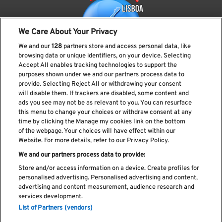
We Care About Your Privacy
We and our
128
partners store and access personal data, like
browsing data or unique identifiers, on your device. Selecting
Accept All enables tracking technologies to support the
purposes shown under we and our partners process data to
provide. Selecting Reject All or withdrawing your consent
Subscreve a nossa newsletter
will disable them. If trackers are disabled, some content and
ads you see may not be as relevant to you. You can resurface
this menu to change your choices or withdraw consent at any
time by clicking the Manage my cookies link on the bottom
of the webpage. Your choices will have effect within our
Li e aceito os
Política de privacidade
Website. For more details, refer to our Privacy Policy.
We and our partners process data to provide:
Store and/or access information on a device. Create profiles for
personalised advertising. Personalised advertising and content,
Livro de Reclamações
advertising and content measurement, audience research and
services development.
Livro de Elogios
List of Partners (vendors)
Política de cookies
Política de privacidade