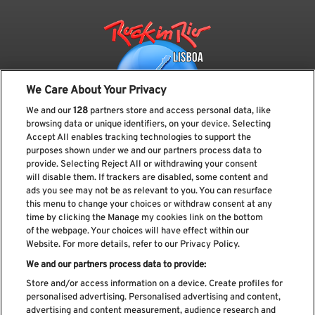
We Care About Your Privacy
We and our
128
partners store and access personal data, like
browsing data or unique identifiers, on your device. Selecting
Accept All enables tracking technologies to support the
purposes shown under we and our partners process data to
provide. Selecting Reject All or withdrawing your consent
Subscreve a nossa newsletter
will disable them. If trackers are disabled, some content and
ads you see may not be as relevant to you. You can resurface
this menu to change your choices or withdraw consent at any
time by clicking the Manage my cookies link on the bottom
of the webpage. Your choices will have effect within our
Li e aceito os
Política de privacidade
Website. For more details, refer to our Privacy Policy.
We and our partners process data to provide:
Store and/or access information on a device. Create profiles for
personalised advertising. Personalised advertising and content,
Livro de Reclamações
advertising and content measurement, audience research and