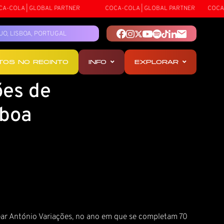
-COLA | GLOBAL PARTNER
COCA-COLA | GLOBAL PARTNER
COCA-C
TEJO, LISBOA, PORTUGAL
OTOS NO RECINTO
INFO
EXPLORAR
ões de
sboa
gear António Variações, no ano em que se completam 70