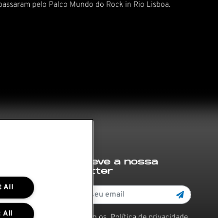
passaram pelo Palco Mundo do Rock in Rio Lisboa.
Subscreve a nossa
newsletter
 All
 All
Li e aceito os
Política de privacidade