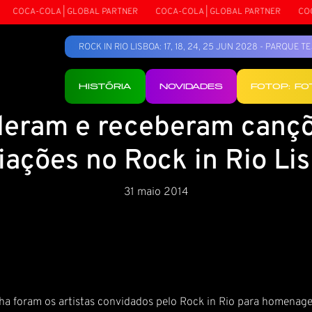
COCA-COLA | GLOBAL PARTNER
COCA-COLA | GLOBAL PARTNER
COCA
ROCK IN RIO LISBOA: 17, 18, 24, 25 JUN 2028 - PARQUE 
HISTÓRIA
NOVIDADES
FOTOP: F
deram e receberam canç
iações no Rock in Rio Li
31 maio 2014
unha foram os artistas convidados pelo Rock in Rio para homena