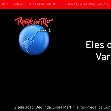
NER
COCA-COLA | GLOBAL PARTNER
COCA-COLA | GLOBAL PARTNER
Eles 
Var
Gisela João, Deolinda, Linda Martini e Rui Pregal da C