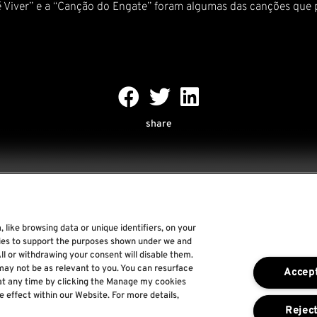
é Viver” e a “Canção do Engate” foram algumas das canções que 
share
 like browsing data or unique identifiers, on your
Rock World
gies to support the purposes shown under we and
ll or withdrawing your consent will disable them.
Rock In Rio
may not be as relevant to you. You can resurface
Accept
The Town
at any time by clicking the Manage my cookies
e effect within our Website. For more details,
Por um Mundo Melhor
Reject