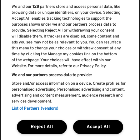
We and our
128
partners store and access personal data, like
browsing data or unique identifiers, on your device. Selecting
Accept All enables tracking technologies to support the
purposes shown under we and our partners process data to
provide. Selecting Reject All or withdrawing your consent
Subscreve a nossa newsletter
will disable them. If trackers are disabled, some content and
ads you see may not be as relevant to you. You can resurface
this menu to change your choices or withdraw consent at any
time by clicking the Manage my cookies link on the bottom
of the webpage. Your choices will have effect within our
Li e aceito os
Política de privacidade
Website. For more details, refer to our Privacy Policy.
We and our partners process data to provide:
Store and/or access information on a device. Create profiles for
personalised advertising. Personalised advertising and content,
Livro de Reclamações
advertising and content measurement, audience research and
services development.
Livro de Elogios
List of Partners (vendors)
Política de cookies
Política de privacidade
Termos e condições
Reject All
Accept All
Faq's
Política de captação e utilização de imagem