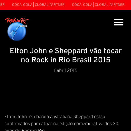
R
COCA-COLA | GLOBAL PARTNER
COCA-COLA | GLOBAL PARTNER
C
Elton John e Sheppard vão tocar
no Rock in Rio Brasil 2015
1 abril 2015
Elton John e a banda australiana Sheppard estão
confirmados para atuar na edição comemorativa dos 30