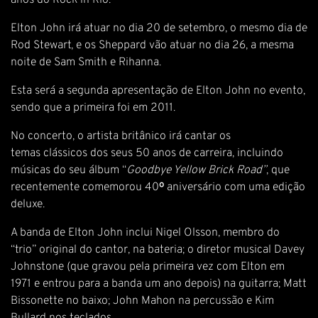
anos do Rock in Rio.
Elton John irá atuar no dia 20 de setembro, o mesmo dia de
Rod Stewart, e os Sheppard vão atuar no dia 26, a mesma
noite de Sam Smith e Rihanna.
Esta será a segunda apresentação de Elton John no evento,
sendo que a primeira foi em 2011.
No concerto, o artista britânico irá cantar os
temas clássicos dos seus 50 anos de carreira, incluindo
músicas do seu álbum “
Goodbye Yellow Brick Road”
, que
recentemente comemorou 40
º
aniversário com uma edição
deluxe.
A banda de Elton John inclui Nigel Olsson, membro do
“trio” original do cantor, na bateria; o diretor musical Davey
Johnstone (que gravou pela primeira vez com Elton em
1971 e entrou para a banda um ano depois) na guitarra; Matt
Bissonette no baixo; John Mahon na percussão e Kim