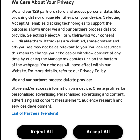
We Care About Your Privacy
We and our
128
partners store and access personal data, like
browsing data or unique identifiers, on your device. Selecting
Accept All enables tracking technologies to support the
purposes shown under we and our partners process data to
provide. Selecting Reject All or withdrawing your consent
Subscreve a nossa newsletter
will disable them. If trackers are disabled, some content and
ads you see may not be as relevant to you. You can resurface
this menu to change your choices or withdraw consent at any
time by clicking the Manage my cookies link on the bottom
of the webpage. Your choices will have effect within our
Li e aceito os
Política de privacidade
Website. For more details, refer to our Privacy Policy.
We and our partners process data to provide:
Store and/or access information on a device. Create profiles for
personalised advertising. Personalised advertising and content,
Livro de Reclamações
advertising and content measurement, audience research and
services development.
Livro de Elogios
List of Partners (vendors)
Política de cookies
Política de privacidade
Termos e condições
Reject All
Accept All
Faq's