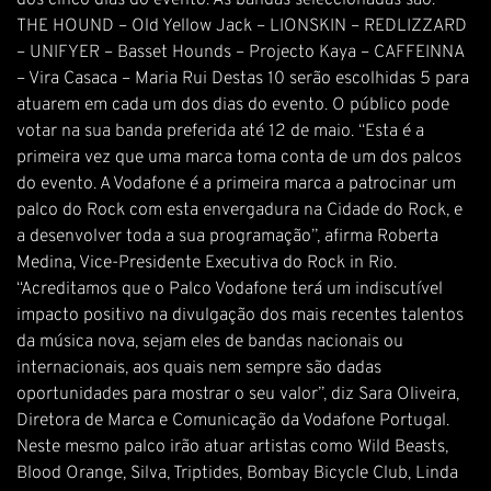
dos cinco dias do evento. As bandas seleccionadas são: –
THE HOUND – Old Yellow Jack – LIONSKIN – REDLIZZARD
– UNIFYER – Basset Hounds – Projecto Kaya – CAFFEINNA
– Vira Casaca – Maria Rui Destas 10 serão escolhidas 5 para
atuarem em cada um dos dias do evento. O público pode
votar na sua banda preferida até 12 de maio. “Esta é a
primeira vez que uma marca toma conta de um dos palcos
do evento. A Vodafone é a primeira marca a patrocinar um
palco do Rock com esta envergadura na Cidade do Rock, e
a desenvolver toda a sua programação”, afirma Roberta
Medina, Vice-Presidente Executiva do Rock in Rio.
“Acreditamos que o Palco Vodafone terá um indiscutível
impacto positivo na divulgação dos mais recentes talentos
da música nova, sejam eles de bandas nacionais ou
internacionais, aos quais nem sempre são dadas
oportunidades para mostrar o seu valor”, diz Sara Oliveira,
Diretora de Marca e Comunicação da Vodafone Portugal.
Neste mesmo palco irão atuar artistas como Wild Beasts,
Blood Orange, Silva, Triptides, Bombay Bicycle Club, Linda