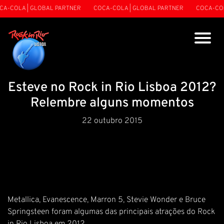
A-COLA | GLOBAL PARTNER
COCA-COLA | GLOBAL PARTNER
COCA-COLA
Esteve no Rock in Rio Lisboa 2012?
Relembre alguns momentos
22 outubro 2015
Metallica, Evanescence, Marron 5, Stevie Wonder e Bruce
Springsteen foram algumas das principais atrações do Rock