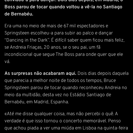
convidou-a para dançar. Dois dias depois, em Madrid, o
Boss parou de tocar quando voltou a vê-la no Santiago
de Bernabéu.
Era uma no meio de mais de 67 mil espectadores e
Springsteen escolheu-a para subir ao palco e dançar
“Dancing in the Dark”. É difícil saber quem ficou mais feliz,
se Andreia Friaças, 20 anos, se o seu pai, um fã
incondicional que segue The Boss para onde quer que ele
vá.
As surpresas não acabaram aqui.
Dois dias depois daquela
que parecia a melhor noite de todos os tempos, Bruce
Springsteen parou de tocar quando reconheceu Andreia no
meio da multidão, desta vez no Estádio Santiago de
Bernabéu, em Madrid, Espanha.
«Até me disse qualquer coisa, mas não percebi o quê. A
verdade é que isso tornou o concerto memorável. Penso
que achou piada a ver uma miúda em Lisboa na quinta-feira