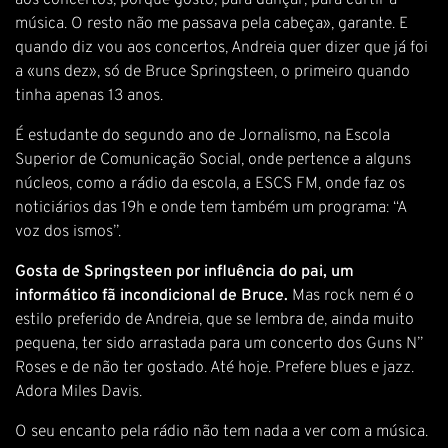
aos concertos, porque gosto, para dançar, para curtir a
música. O resto não me passava pela cabeça», garante. E
quando diz vou aos concertos, Andreia quer dizer que já foi
a «uns dez», só de Bruce Springsteen, o primeiro quando
tinha apenas 13 anos.
É estudante do segundo ano de Jornalismo, na Escola
Superior de Comunicação Social, onde pertence a alguns
núcleos, como a rádio da escola, a ESCS FM, onde faz os
noticiários das 19h e onde tem também um programa: “A
voz dos ismos”.
Gosta de Springsteen por influência do pai, um
informático fã incondicional de Bruce.
Mas rock nem é o
estilo preferido de Andreia, que se lembra de, ainda muito
pequena, ter sido arrastada para um concerto dos Guns N”
Roses e de não ter gostado. Até hoje. Prefere blues e jazz.
Adora Miles Davis.
O seu encanto pela rádio não tem nada a ver com a música.