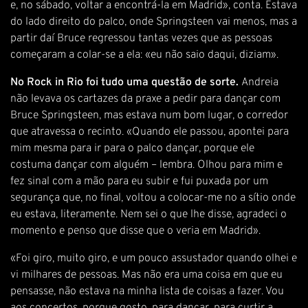
e, no sábado, voltar a encontrá-la em Madrid», conta. Estava
do lado direito do palco, onde Springsteen vai menos, mas a
partir daí Bruce regressou tantas vezes que as pessoas
começaram a colar-se a ela: «eu não saio daqui, diziam».
No Rock in Rio foi tudo uma questão de sorte.
Andreia
não levava os cartazes da praxe a pedir para dançar com
Bruce Springsteen, mas estava num bom lugar, o corredor
que atravessa o recinto. «Quando ele passou, apontei para
mim mesma para ir para o palco dançar, porque ele
costuma dançar com alguém – lembra. Olhou para mim e
fez sinal com a mão para eu subir e fui puxada por um
segurança que, no final, voltou a colocar-me no a sítio onde
eu estava, literamente. Nem sei o que lhe disse, agradeci o
momento e penso que disse que o veria em Madrid».
«Foi giro, muito giro, e um pouco assustador quando olhei e
vi milhares de pessoas. Mas não era uma coisa em que eu
pensasse, não estava na minha lista de coisas a fazer. Vou