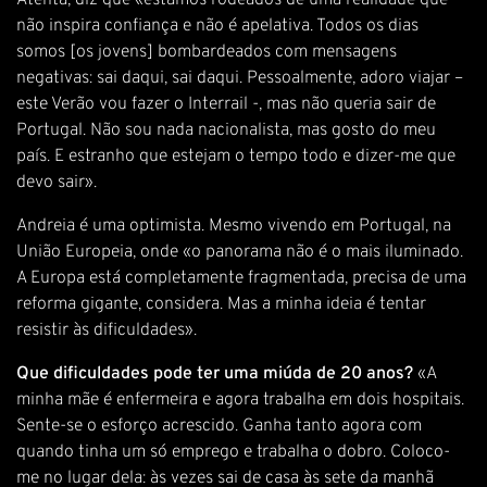
Atenta, diz que «estamos rodeados de uma realidade que
não inspira confiança e não é apelativa. Todos os dias
somos [os jovens] bombardeados com mensagens
negativas: sai daqui, sai daqui. Pessoalmente, adoro viajar –
este Verão vou fazer o Interrail -, mas não queria sair de
Portugal. Não sou nada nacionalista, mas gosto do meu
país. E estranho que estejam o tempo todo e dizer-me que
devo sair».
Andreia é uma optimista. Mesmo vivendo em Portugal, na
União Europeia, onde «o panorama não é o mais iluminado.
A Europa está completamente fragmentada, precisa de uma
reforma gigante, considera. Mas a minha ideia é tentar
resistir às dificuldades».
Que dificuldades pode ter uma miúda de 20 anos?
«A
minha mãe é enfermeira e agora trabalha em dois hospitais.
Sente-se o esforço acrescido. Ganha tanto agora com
quando tinha um só emprego e trabalha o dobro. Coloco-
me no lugar dela: às vezes sai de casa às sete da manhã