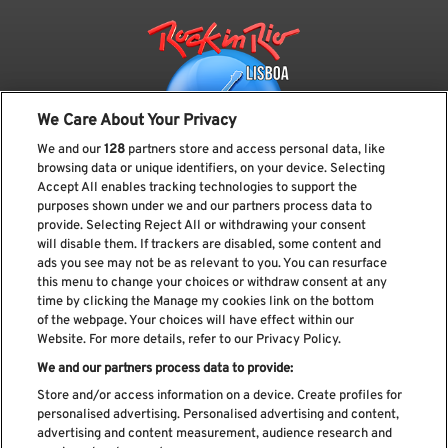
We Care About Your Privacy
We and our
128
partners store and access personal data, like
browsing data or unique identifiers, on your device. Selecting
Accept All enables tracking technologies to support the
purposes shown under we and our partners process data to
provide. Selecting Reject All or withdrawing your consent
Subscreve a nossa newsletter
will disable them. If trackers are disabled, some content and
ads you see may not be as relevant to you. You can resurface
this menu to change your choices or withdraw consent at any
time by clicking the Manage my cookies link on the bottom
of the webpage. Your choices will have effect within our
Li e aceito os
Política de privacidade
Website. For more details, refer to our Privacy Policy.
We and our partners process data to provide:
Store and/or access information on a device. Create profiles for
personalised advertising. Personalised advertising and content,
Livro de Reclamações
advertising and content measurement, audience research and