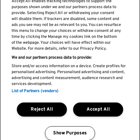
Accept All enables tracking technologies to support the
purposes shown under we and our partners process data to
provide. Selecting Reject All or withdrawing your consent
Subscreve a nossa newsletter
will disable them. If trackers are disabled, some content and
ads you see may not be as relevant to you. You can resurface
this menu to change your choices or withdraw consent at any
time by clicking the Manage my cookies link on the bottom
of the webpage. Your choices will have effect within our
Li e aceito os
Política de privacidade
Website. For more details, refer to our Privacy Policy.
We and our partners process data to provide:
Store and/or access information on a device. Create profiles for
personalised advertising. Personalised advertising and content,
Livro de Reclamações
advertising and content measurement, audience research and
services development.
Livro de Elogios
List of Partners (vendors)
Política de cookies
Política de privacidade
Termos e condições
Reject All
Accept All
Faq's
Política de captação e utilização de imagem
REGULAMENTO DA CIDADE DO ROCK
Show Purposes