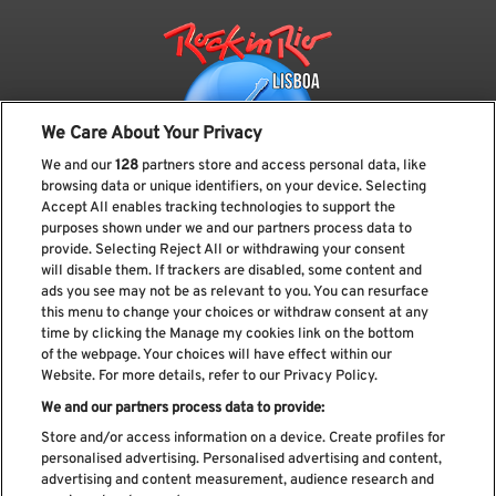
We Care About Your Privacy
We and our
128
partners store and access personal data, like
browsing data or unique identifiers, on your device. Selecting
Accept All enables tracking technologies to support the
purposes shown under we and our partners process data to
provide. Selecting Reject All or withdrawing your consent
Subscreve a nossa newsletter
will disable them. If trackers are disabled, some content and
ads you see may not be as relevant to you. You can resurface
this menu to change your choices or withdraw consent at any
time by clicking the Manage my cookies link on the bottom
of the webpage. Your choices will have effect within our
Li e aceito os
Política de privacidade
Website. For more details, refer to our Privacy Policy.
We and our partners process data to provide:
Store and/or access information on a device. Create profiles for
personalised advertising. Personalised advertising and content,
Livro de Reclamações
advertising and content measurement, audience research and