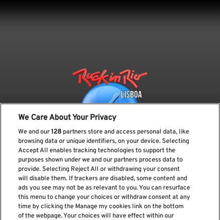
We Care About Your Privacy
We and our
128
partners store and access personal data, like
browsing data or unique identifiers, on your device. Selecting
Accept All enables tracking technologies to support the
purposes shown under we and our partners process data to
provide. Selecting Reject All or withdrawing your consent
Subscreve a nossa newsletter
will disable them. If trackers are disabled, some content and
ads you see may not be as relevant to you. You can resurface
this menu to change your choices or withdraw consent at any
time by clicking the Manage my cookies link on the bottom
of the webpage. Your choices will have effect within our
Li e aceito os
Política de privacidade