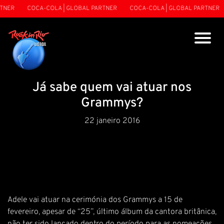
TNER
COCA-COLA | GLOBAL PARTNER
COCA-COLA | GLOBAL PARTNER
Já sabe quem vai atuar nos
Grammys?
22 janeiro 2016
Adele vai atuar na cerimónia dos Grammys a 15 de
fevereiro, apesar de “25”, último álbum da cantora britânica,