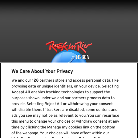
We Care About Your Privacy
We and our
128
partners store and access personal data, like
browsing data or unique identifiers, on your device. Selecting
Accept All enables tracking technologies to support the
purposes shown under we and our partners process data to
provide. Selecting Reject All or withdrawing your consent
Subscreve a nossa newsletter
will disable them. If trackers are disabled, some content and
ads you see may not be as relevant to you. You can resurface
this menu to change your choices or withdraw consent at any
time by clicking the Manage my cookies link on the bottom
of the webpage. Your choices will have effect within our
Li e aceito os
Política de privacidade