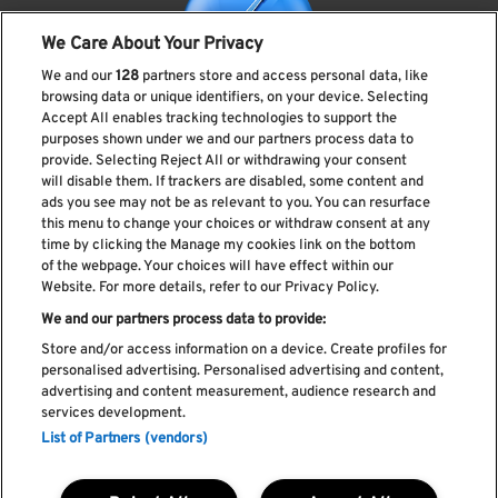
We Care About Your Privacy
We and our
128
partners store and access personal data, like
browsing data or unique identifiers, on your device. Selecting
Accept All enables tracking technologies to support the
purposes shown under we and our partners process data to
provide. Selecting Reject All or withdrawing your consent
Subscreve a nossa newsletter
will disable them. If trackers are disabled, some content and
ads you see may not be as relevant to you. You can resurface
this menu to change your choices or withdraw consent at any
time by clicking the Manage my cookies link on the bottom
of the webpage. Your choices will have effect within our
Li e aceito os
Política de privacidade
Website. For more details, refer to our Privacy Policy.
We and our partners process data to provide:
Store and/or access information on a device. Create profiles for
personalised advertising. Personalised advertising and content,
Livro de Reclamações
advertising and content measurement, audience research and
services development.
Livro de Elogios
List of Partners (vendors)
Política de cookies
Política de privacidade
Termos e condições