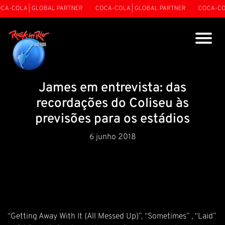
A-COLA | GLOBAL PARTNER
COCA-COLA | GLOBAL PARTNER
COCA-COL
James em entrevista: das
recordações do Coliseu às
previsões para os estádios
6 junho 2018
“Getting Away With It (All Messed Up)”, “Sometimes” , “Laid”