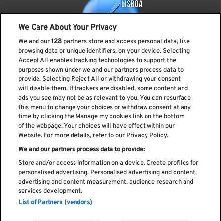
We Care About Your Privacy
We and our
128
partners store and access personal data, like
browsing data or unique identifiers, on your device. Selecting
Accept All enables tracking technologies to support the
purposes shown under we and our partners process data to
provide. Selecting Reject All or withdrawing your consent
Subscreve a nossa newsletter
will disable them. If trackers are disabled, some content and
ads you see may not be as relevant to you. You can resurface
this menu to change your choices or withdraw consent at any
time by clicking the Manage my cookies link on the bottom
of the webpage. Your choices will have effect within our
Li e aceito os
Política de privacidade
Website. For more details, refer to our Privacy Policy.
We and our partners process data to provide:
Store and/or access information on a device. Create profiles for
personalised advertising. Personalised advertising and content,
Livro de Reclamações
advertising and content measurement, audience research and
services development.
Livro de Elogios
List of Partners (vendors)
Política de cookies
Política de privacidade