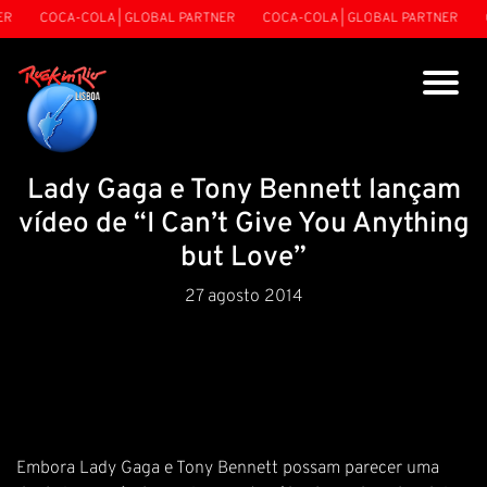
R
COCA-COLA | GLOBAL PARTNER
COCA-COLA | GLOBAL PARTNER
C
Lady Gaga e Tony Bennett lançam
vídeo de “I Can’t Give You Anything
but Love”
27 agosto 2014
Embora Lady Gaga e Tony Bennett possam parecer uma