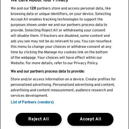
We Care About Your Privacy
We and our
128
partners store and access personal data, like
browsing data or unique identifiers, on your device. Selecting
Accept All enables tracking technologies to support the
purposes shown under we and our partners process data to
provide. Selecting Reject All or withdrawing your consent
Subscreve a nossa newsletter
will disable them. If trackers are disabled, some content and
ads you see may not be as relevant to you. You can resurface
this menu to change your choices or withdraw consent at any
time by clicking the Manage my cookies link on the bottom
of the webpage. Your choices will have effect within our
Li e aceito os
Política de privacidade
Website. For more details, refer to our Privacy Policy.
We and our partners process data to provide:
Store and/or access information on a device. Create profiles for
personalised advertising. Personalised advertising and content,
Livro de Reclamações
advertising and content measurement, audience research and
services development.
Livro de Elogios
List of Partners (vendors)
Política de cookies
Política de privacidade
Termos e condições
Reject All
Accept All
Faq's