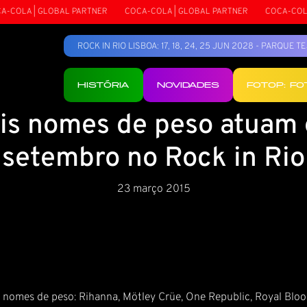
LA | GLOBAL PARTNER
COCA-COLA | GLOBAL PARTNER
COCA-COLA | 
ROCK IN RIO LISBOA: 17, 18, 24, 25 JUN 2028 - PARQUE 
HISTÓRIA
NOVIDADES
FOTOP: F
is nomes de peso atuam
setembro no Rock in Rio
23 março 2015
 nomes de peso: Rihanna, Mötley Crüe, One Republic, Royal Blood