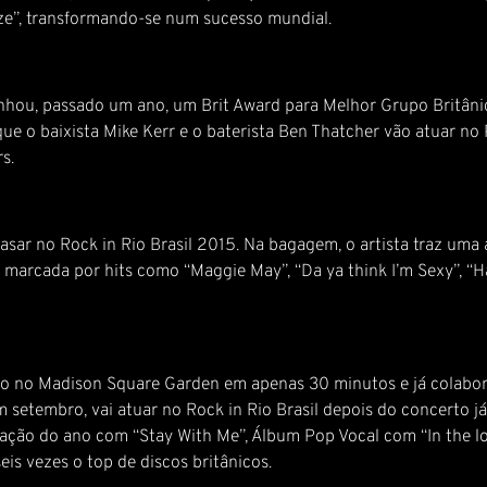
ze”, transformando-se num sucesso mundial.
nhou, passado um ano, um Brit Award para Melhor Grupo Britân
ue o baixista Mike Kerr e o baterista Ben Thatcher vão atuar no
s.
asar no Rock in Rio Brasil 2015. Na bagagem, o artista traz uma
 marcada por hits como “Maggie May”, “Da ya think I’m Sexy”, “Ha
to no Madison Square Garden em apenas 30 minutos e já colabo
tembro, vai atuar no Rock in Rio Brasil depois do concerto já
ão do ano com “Stay With Me”, Álbum Pop Vocal com “In the lone
seis vezes o top de discos britânicos.