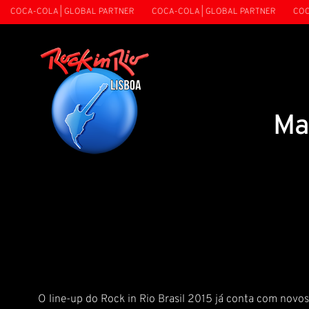
OCA-COLA | GLOBAL PARTNER
COCA-COLA | GLOBAL PARTNER
COCA-CO
Ma
O line-up do Rock in Rio Brasil 2015 já conta com novos