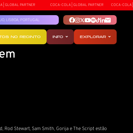
GLOBAL PARTNER
COCA-COLA | GLOBAL PARTNER
COCA-COLA | GL
TEJO, LISBOA, PORTUGAL
OTOS NO RECINTO
INFO
EXPLORAR
 em
, Rod Stewart, Sam Smith, Gorija e The Script estão