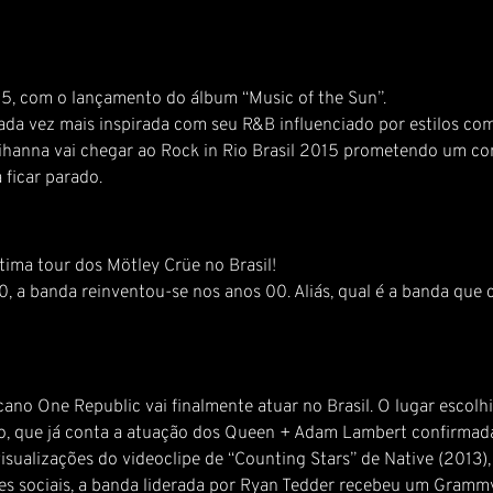
5, com o lançamento do álbum “Music of the Sun”.
da vez mais inspirada com seu R&B influenciado por estilos como
hanna vai chegar ao Rock in Rio Brasil 2015 prometendo um con
 ficar parado.
ima tour dos Mötley Crüe no Brasil!
0, a banda reinventou-se nos anos 00. Aliás, qual é a banda qu
ano One Republic vai finalmente atuar no Brasil. O lugar escolh
ro, que já conta a atuação dos Queen + Adam Lambert confirmad
ualizações do videoclipe de “Counting Stars” de Native (2013),
des sociais, a banda liderada por Ryan Tedder recebeu um Gramm