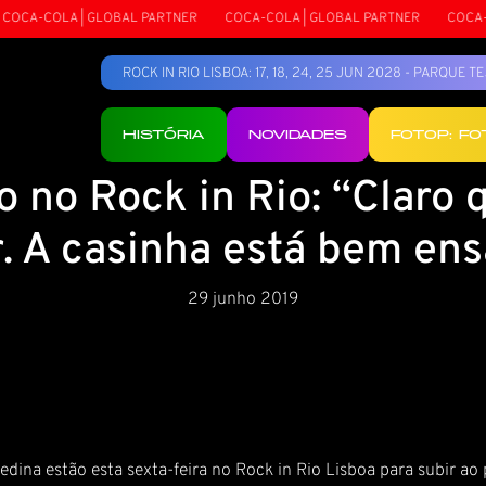
CA-COLA | GLOBAL PARTNER
COCA-COLA | GLOBAL PARTNER
COCA-CO
ROCK IN RIO LISBOA: 17, 18, 24, 25 JUN 2028 - PARQUE 
HISTÓRIA
NOVIDADES
FOTOP: F
o no Rock in Rio: “Claro 
r. A casinha está bem ens
29 junho 2019
dina estão esta sexta-feira no Rock in Rio Lisboa para subir ao