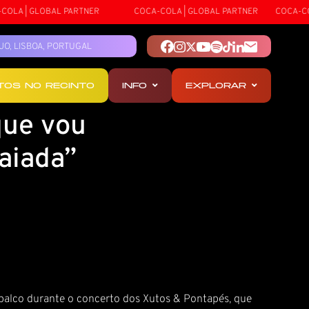
LA | GLOBAL PARTNER
COCA-COLA | GLOBAL PARTNER
COCA-COLA
TEJO, LISBOA, PORTUGAL
OTOS NO RECINTO
INFO
EXPLORAR
que vou
aiada”
 palco durante o concerto dos Xutos & Pontapés, que