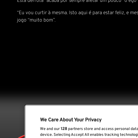
Esta derrota “acaba por sempre afetar um pouco” o ego 
“Eu vou curtir à mesma. Isto aqui é para estar feliz, e
jogo “muito bom”.
We Care About Your Privacy
We and our
128
partners store and access personal data,
device. Selecting Accept All enables tracking technolo