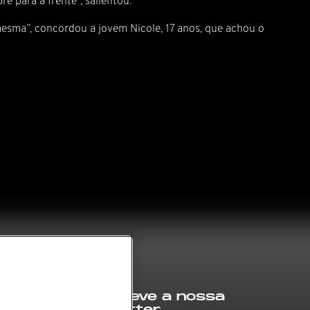
 para a frente”, salientou.
 mesma”, concordou a jovem Nicole, 17 anos, que achou o
Subscreve a nossa
newsletter