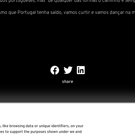
dos portugueses, mas “de qualquer das formas o caminho é sempre
 mesmo que Portugal tenha saído, vamos curtir e vamos dançar na
share
 like browsing data or unique identifiers, on your
Rock World
gies to support the purposes shown under we and