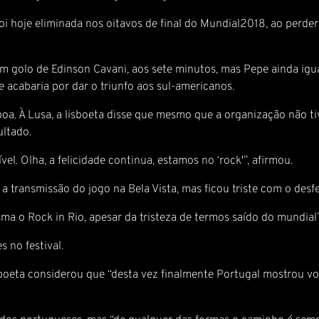
 foi hoje eliminada nos oitavos de final do Mundial2018, ao perd
 um golo de Edinson Cavani, aos sete minutos, mas Pepe ainda igu
 acabaria por dar o triunfo aos sul-americanos.
boa. À Lusa, a lisboeta disse que mesmo que a organização não tiv
ultado.
el. Olha, a felicidade continua, estamos no ‘rock'”, afirmou.
 a transmissão do jogo na Bela Vista, mas ficou triste com o desf
ma o Rock in Rio, apesar da tristeza de termos saído do mundial
 no festival.
isboeta considerou que “desta vez finalmente Portugal mostrou v