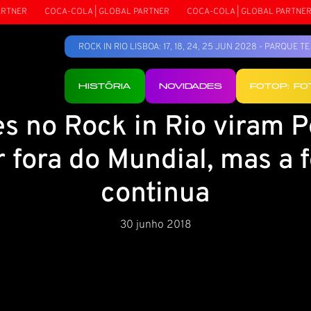
NER
COCA-COLA | GLOBAL PARTNER
COCA-COLA | GLOBAL PARTNER
ROCK IN RIO LISBOA: 17, 18, 24, 25 JUN 2028 - PARQUE 
HISTÓRIA
NOVIDADES
FOTOP: F
es no Rock in Rio viram P
r fora do Mundial, mas a 
continua
30 junho 2018