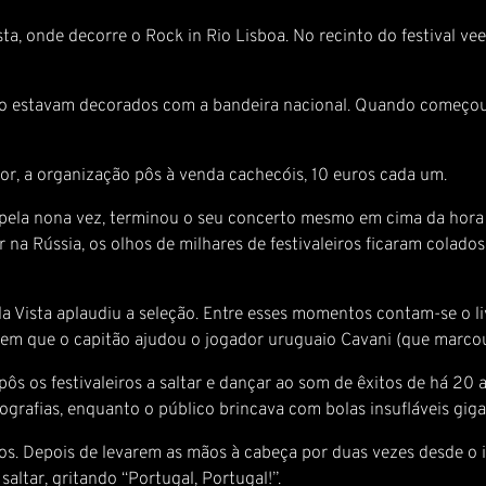
ta, onde decorre o Rock in Rio Lisboa. No recinto do festival ve
o estavam decorados com a bandeira nacional. Quando começou 
gor, a organização pôs à venda cachecóis, 10 euros cada um.
 pela nona vez, terminou o seu concerto mesmo em cima da hora d
na Rússia, os olhos de milhares de festivaleiros ficaram colados 
la Vista aplaudiu a seleção. Entre esses momentos contam-se o l
que o capitão ajudou o jogador uruguaio Cavani (que marcou os
pôs os festivaleiros a saltar e dançar ao som de êxitos de há 20 
eografias, enquanto o público brincava com bolas insufláveis giga
os. Depois de levarem as mãos à cabeça por duas vezes desde o 
saltar, gritando “Portugal, Portugal!”.