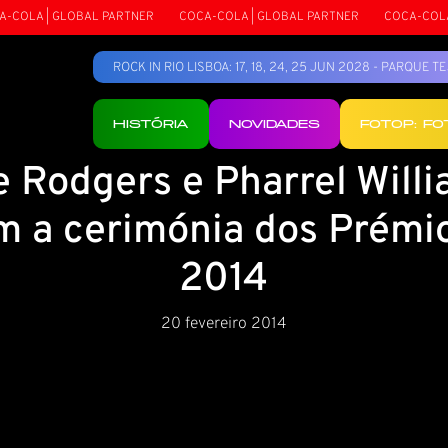
COLA | GLOBAL PARTNER
COCA-COLA | GLOBAL PARTNER
COCA-COLA |
ROCK IN RIO LISBOA: 17, 18, 24, 25 JUN 2028 - PARQUE 
HISTÓRIA
NOVIDADES
FOTOP: F
e Rodgers e Pharrel Will
m a cerimónia dos Prémi
2014
20 fevereiro 2014