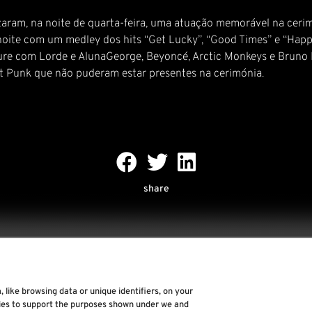
izaram, na noite de quarta-feira, uma atuação memorável na cerim
 noite com um medley dos hits “Get Lucky”, “Good Times” e “Hap
ousure com Lorde e AlunaGeorge, Beyoncé, Arctic Monkeys e Bruno 
t Punk que não puderam estar presentes na cerimónia.
share
 like browsing data or unique identifiers, on your
Rock World
gies to support the purposes shown under we and