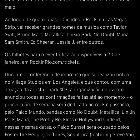
realiza em Las Vegas nos fins de semana de 8-9 e 15-16 de
maio.
Ao longo de quatro dias, a Cidade do Rock, na Las Vegas
Strip, vai receber grandes nomes da música como Taylor
Swift, Bruno Mars, Metallica, Linkin Park, No Doubt, Maná,
Sam Smith, Ed Sheeran, Jessie J, entre outros.
Os bilhetes para o evento ficarão disponíveis a 20 de
janeiro, em RockInRio.com/tickets.
Durante a conferência de imprensa que se realizou ontem,
no Village Studios em Los Angeles, e que contou com uma
atuação da artista Charli XCX, a organização do evento
anunciou todas as confirmações feitas até ao momento – o
primeiro fim de semana será dedicado ao rock e passarão,
pelo Palco Mundo, bandas como No Doubt, Metallica, Linkin
Park, Maná, The Pretty Reckless e Hollywood Undead;
nessas mesmas datas, o Palco Sunset será ocupado pelos
Foster the People, Deftones, Sepultura (featuring Steve Vai),