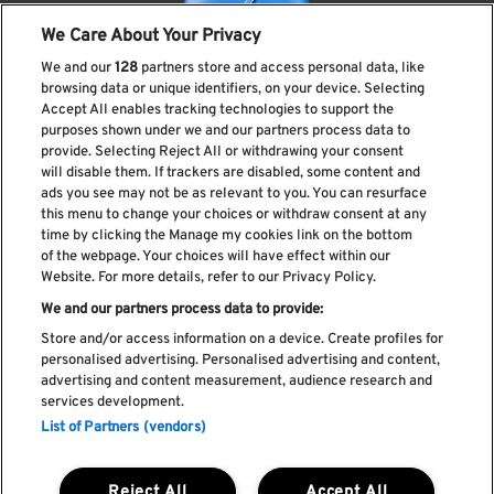
We Care About Your Privacy
We and our
128
partners store and access personal data, like
browsing data or unique identifiers, on your device. Selecting
Accept All enables tracking technologies to support the
purposes shown under we and our partners process data to
provide. Selecting Reject All or withdrawing your consent
Subscreve a nossa newsletter
will disable them. If trackers are disabled, some content and
ads you see may not be as relevant to you. You can resurface
this menu to change your choices or withdraw consent at any
time by clicking the Manage my cookies link on the bottom
of the webpage. Your choices will have effect within our
Li e aceito os
Política de privacidade
Website. For more details, refer to our Privacy Policy.
We and our partners process data to provide:
Store and/or access information on a device. Create profiles for
personalised advertising. Personalised advertising and content,
Livro de Reclamações
advertising and content measurement, audience research and
services development.
Livro de Elogios
List of Partners (vendors)
Política de cookies
Política de privacidade
Termos e condições
Reject All
Accept All