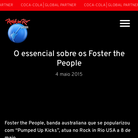
RTNER
COCA-COLA | GLOBAL PARTNER
COCA-COLA | GLOBAL PARTNER
O essencial sobre os Foster the
People
4 maio 2015
Foster the People, banda australiana que se popularizou
com “Pumped Up Kicks”, atua no Rock in Rio USA a 8 de