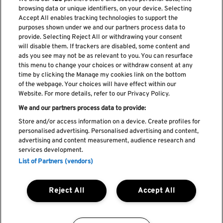
browsing data or unique identifiers, on your device. Selecting
Accept All enables tracking technologies to support the
purposes shown under we and our partners process data to
provide. Selecting Reject All or withdrawing your consent
Subscreve a nossa newsletter
will disable them. If trackers are disabled, some content and
ads you see may not be as relevant to you. You can resurface
this menu to change your choices or withdraw consent at any
time by clicking the Manage my cookies link on the bottom
of the webpage. Your choices will have effect within our
Li e aceito os
Política de privacidade
Website. For more details, refer to our Privacy Policy.
We and our partners process data to provide:
Store and/or access information on a device. Create profiles for
personalised advertising. Personalised advertising and content,
Livro de Reclamações
advertising and content measurement, audience research and
services development.
Livro de Elogios
List of Partners (vendors)
Política de cookies
Política de privacidade
Termos e condições
Reject All
Accept All
Faq's
Política de captação e utilização de imagem
REGULAMENTO DA CIDADE DO ROCK