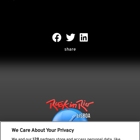
share
We Care About Your Privacy
We and our
128
partners store and access personal data, like