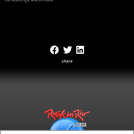
Renascença Multimidia.
share