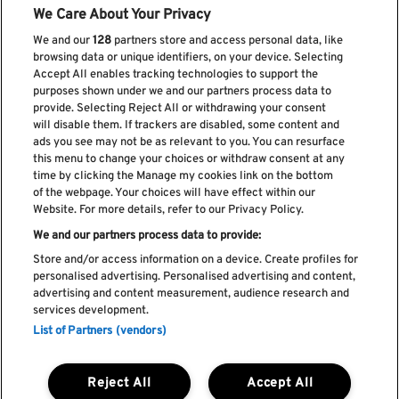
We Care About Your Privacy
We and our
128
partners store and access personal data, like
browsing data or unique identifiers, on your device. Selecting
Accept All enables tracking technologies to support the
purposes shown under we and our partners process data to
provide. Selecting Reject All or withdrawing your consent
Subscreve a nossa newsletter
will disable them. If trackers are disabled, some content and
ads you see may not be as relevant to you. You can resurface
this menu to change your choices or withdraw consent at any
time by clicking the Manage my cookies link on the bottom
of the webpage. Your choices will have effect within our
Li e aceito os
Política de privacidade
Website. For more details, refer to our Privacy Policy.
We and our partners process data to provide:
Store and/or access information on a device. Create profiles for
personalised advertising. Personalised advertising and content,
Livro de Reclamações
advertising and content measurement, audience research and
services development.
Livro de Elogios
List of Partners (vendors)
Política de cookies
Política de privacidade
Termos e condições
Reject All
Accept All
Faq's