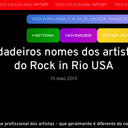
A-COLA | GLOBAL PARTNER
COCA-COLA | GLOBAL PARTNER
COCA-COLA
ROCK IN RIO LISBOA: 17, 18, 24, 25 JUN 2028 - PARQUE 
HISTÓRIA
NOVIDADES
FOTOP: F
dadeiros nomes dos artis
do Rock in Rio USA
15 maio 2015
profissional dos artistas – que geralmente é diferente do n