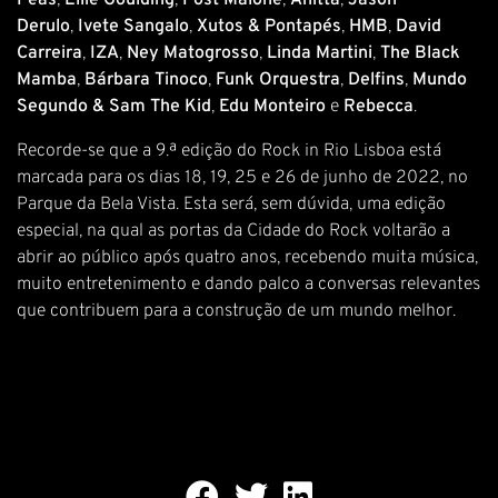
Peas
,
Ellie Goulding
,
Post Malone
,
Anitta
,
Jason
Derulo
,
Ivete Sangalo
,
Xutos & Pontapés
,
HMB
,
David
Carreira
,
IZA
,
Ney Matogrosso
,
Linda Martini
,
The Black
Mamba
,
Bárbara Tinoco
,
Funk Orquestra
,
Delfins
,
Mundo
Segundo & Sam The Kid
,
Edu Monteiro
e
Rebecca
.
Recorde-se que a 9.ª edição do Rock in Rio Lisboa está
marcada para os dias 18, 19, 25 e 26 de junho de 2022, no
Parque da Bela Vista. Esta será, sem dúvida, uma edição
especial, na qual as portas da Cidade do Rock voltarão a
abrir ao público após quatro anos, recebendo muita música,
muito entretenimento e dando palco a conversas relevantes
que contribuem para a construção de um mundo melhor.