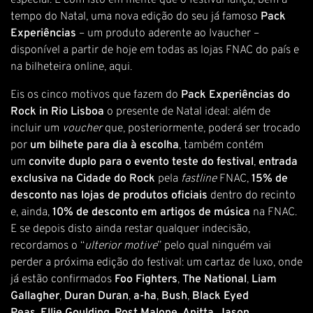
especial. É com isto em mente que o festival lança, bem a
tempo do Natal, uma nova edição do seu já famoso
Pack
Experiências
– um produto aderente ao Ivaucher –
disponível a partir de hoje em todas as lojas FNAC do país e
na bilheteira online,
aqui
.
Eis os cinco motivos que fazem do
Pack Experiências do
Rock in Rio Lisboa
o presente de Natal ideal: além de
incluir um
voucher
que, posteriormente, poderá ser trocado
por
um bilhete para dia à escolha
, também contém
um
convite
duplo para o
evento teste
do festival
,
entrada
exclusiva na Cidade do Rock
pela
fastline
FNAC,
15% de
desconto nas lojas de produtos oficiais
dentro do recinto
e, ainda,
10% de desconto em artigos de música
na FNAC.
E se depois disto ainda restar qualquer indecisão,
recordamos o “
ulterior motive
” pelo qual ninguém vai
perder a próxima edição do festival: um cartaz de luxo, onde
já estão confirmados
Foo Fighters
,
The National
,
Liam
Gallagher
,
Duran Duran
,
a-ha
,
Bush
,
Black Eyed