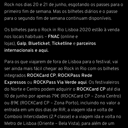
Rock nos dias 20 e 21 de junho, esgotando os passes para o
primeiro fim de semana. Mas os bilhetes diários e o passe
para o segundo fim de semana continuam disponíveis.
Os bilhetes para o Rock in Rio Lisboa 2020 estão à venda
nos locais habituais –
FNAC
(online e
lojas),
Galp
,
Blueticket
,
Ticketline
e
parceiros
internacionais e
aqui.
Para os que viajarem de fora de Lisboa para o festival, vai
ser ainda mais fácil chegar ao Rock in Rio com os bilhetes
integrados
ROCKCard CP
,
ROCKPass Rede
Expressos
ou
ROCKPass Via Verde
aqui
. Os festivaleiros
do Norte e Centro podem adquirir o
ROCKCard CP
até dia
10 de junho por apenas 79€ (ROCKCard CP – Zona Centro)
ou 89€ (ROCKCard CP – Zona Porto), incluindo no valor a
entrada em um dos dias de RiR, a viagem ida e volta de
Comboio Intercidades (2.ª classe) e a viagem ida e volta no
Metro de Lisboa (Oriente – Bela Vista), para além de um