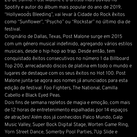
28 de Junho. Post Malone é o artista mais ouvido no
Spotify e autor do álbum mais popular do ano de 2019,
“Hollywood´s Bleeding”, vai levar à Cidade do Rock êxitos
como “Sunflower”, “Psycho” ou “Rockstar” no último dia de
festival.
Originário de Dallas, Texas, Post Malone surge em 2015
com um género musical indefinido, agregando vários estilos
musicais, desde o hip-hop ao trap. Desde então, tem
conquistado êxitos consecutivos no número 1 da Billboard
Top 200, arrecadando discos de platina em todo o mundo e
lugares de destaque com os seus êxitos no Hot 100. Post
Malone junta-se agora aos nomes já anunciados para esta
edição de festival: Foo Fighters, The National, Camilla
Cabello e Black Eyed Peas.
Dois fins de semana repletos de magia e emoção, com mais
de 12 horas de entretenimento espalhadas por 14 espaços
de atrações! Além dos já conhecidos Palco Mundo, Galp
Music Valley, Super Bock Digital Stage, Worten Game Ring,
Yorn Street Dance, Somerby Pool Parties, 7Up Slide e