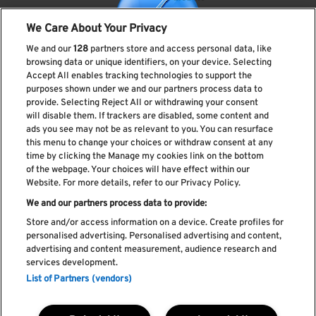
We Care About Your Privacy
We and our
128
partners store and access personal data, like
browsing data or unique identifiers, on your device. Selecting
Accept All enables tracking technologies to support the
purposes shown under we and our partners process data to
provide. Selecting Reject All or withdrawing your consent
Subscreve a nossa newsletter
will disable them. If trackers are disabled, some content and
ads you see may not be as relevant to you. You can resurface
this menu to change your choices or withdraw consent at any
time by clicking the Manage my cookies link on the bottom
of the webpage. Your choices will have effect within our
Li e aceito os
Política de privacidade
Website. For more details, refer to our Privacy Policy.
We and our partners process data to provide:
Store and/or access information on a device. Create profiles for
personalised advertising. Personalised advertising and content,
Livro de Reclamações
advertising and content measurement, audience research and
services development.
Livro de Elogios
List of Partners (vendors)
Política de cookies
Política de privacidade
Termos e condições