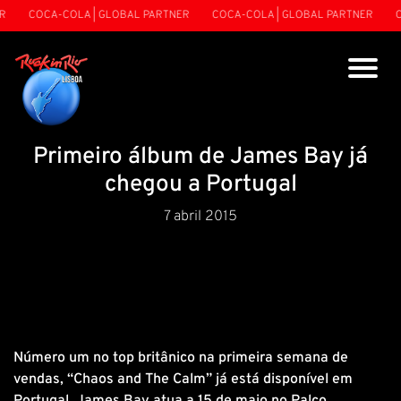
COCA-COLA | GLOBAL PARTNER
COCA-COLA | GLOBAL PARTNER
C
Primeiro álbum de James Bay já
chegou a Portugal
7 abril 2015
Número um no top britânico na primeira semana de
vendas, “Chaos and The Calm” já está disponível em